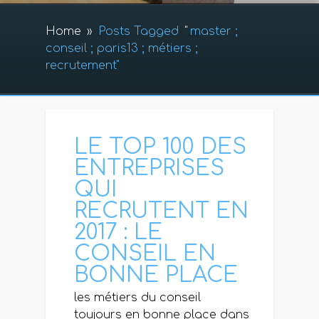
Home
»
Posts Tagged
"
master ;
conseil ; paris13 ; métiers ;
recrutement"
LE TOP 100 DES
ENTREPRISES
QUI
RECRUTENT EN
2017 : LE
CONSEIL EN
BONNE PLACE
les métiers du conseil
toujours en bonne place dans