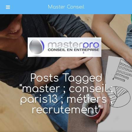
Master Conseil
Posts Tagged
"master ; conseil ;
paris13 ; métiers ;
recrutement"