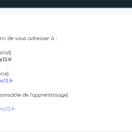
rci de vous adresser à :
riat)
13.fr
ice)
s13.fr
nsable de l’apprentissage)
is13.fr