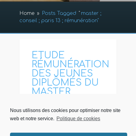
Home
»
Posts Tagged
"
master ;
conseil ; paris 13 ; rémunération"
ETUDE
RÉMUNÉRATION
DES JEUNES
DIPLÔMÉS DU
MASTER
Etude rémunération des
Nous utilisons des cookies pour optimiser notre site
jeunes diplômés du master
web et notre service.
Politique de cookies