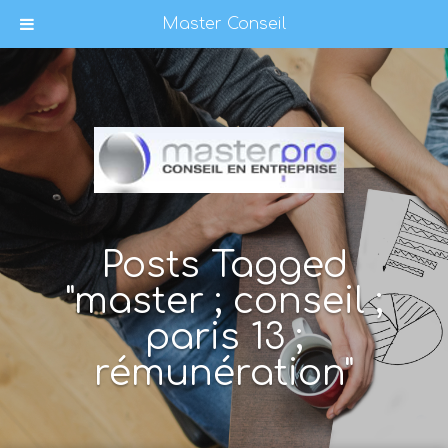
Master Conseil
Posts Tagged
"master ; conseil ;
paris 13 ;
rémunération"