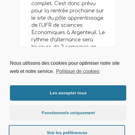
complet. C’est donc prévu
pour la rentrée prochaine sur
le site du pôle apprentissage
de l’UFR de sciences
Economiques à Argenteuil. Le
rythme d’alternance sera
toujours de 3 semaines en
entreprise et 1 à l’Université.
Les dossiers de candidatures
Nous utilisons des cookies pour optimiser notre site
sont à retirer dès le 01 mars
web et notre service.
Politique de cookies
sur l’Intranet de l’UFR...
READ MORE
»
Les accepter tous
Fonctionnels uniquement
Voir les préférences