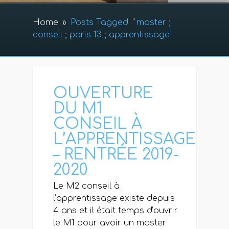
Home
»
Posts Tagged
"
master ;
conseil ; paris 13 ; apprentissage"
OUVERTURE
DU M1
CONSEIL À
L’APPRENTISSAGE
– RENTRÉE 2019-
2020
Le M2 conseil à
l’apprentissage existe depuis
4 ans et il était temps d’ouvrir
le M1 pour avoir un master