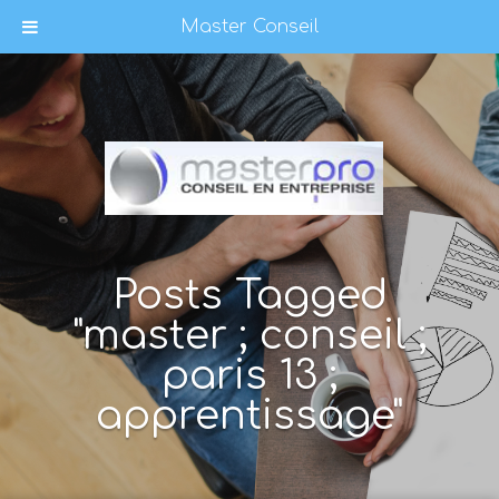
Master Conseil
Posts Tagged
"master ; conseil ;
paris 13 ;
apprentissage"