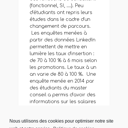
(fonctionnel, SI, ….). Peu
d’étudiants ont repris leurs
études dans le cadre d’un
changement de parcours.
Les enquêtes menées à
partir des données LinkedIn
permettent de mettre en
lumière les taux d’insertion :
de 70 à 100 % à 6 mois selon
les promotions. Le taux à un
an varie de 80 à 100 %. Une
enquête menée en 2014 par
des étudiants du master
conseil a permis d’avoir des
informations sur les salaires
à l’embauche. Cette étude,
complétée par les relations
Nous utilisons des cookies pour optimiser notre site
que nous avons avec nos