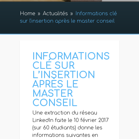
Home
»
Actualités
»
Informations clé
sur l’insertion après le master conseil
INFORMATIONS
CLÉ SUR
L’INSERTION
APRÈS LE
MASTER
CONSEIL
Une extraction du réseau
LinkedIn faite le 10 février 2017
(sur 60 étudiants) donne les
informations suivantes en